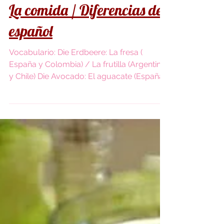
La comida / Diferencias del
español
Vocabulario: Die Erdbeere: La fresa (
España y Colombia) / La frutilla (Argentina
y Chile) Die Avocado: El aguacate (España,
Colombia,...