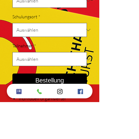
Schulungsort
*
Teilnehmer
*
Bestellung
Individuell organisierter
Spanischkurs für Paare oder
Freunde
(min. 90 Min. pro Termin)
Lehrmaterialien inklusive
Beginn immer möglich