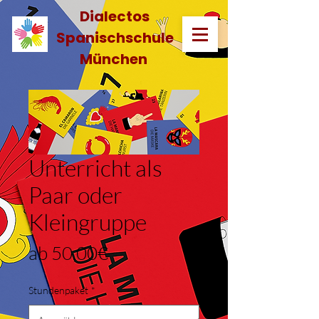
Dialectos
Spanischschule
München
Unterricht als
Paar oder
Kleingruppe
Sale-
ab
50,00€
Preis
Stundenpaket
*