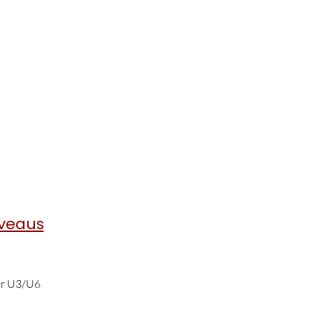
iveaus
er U3/U6