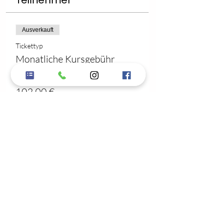
Teilnehmer
Ausverkauft
Tickettyp
Monatliche Kursgebühr
Preis
102,00 €
Diese Veranstaltung ist
ausverkauft
Diesen Gruppenkurs
teilen