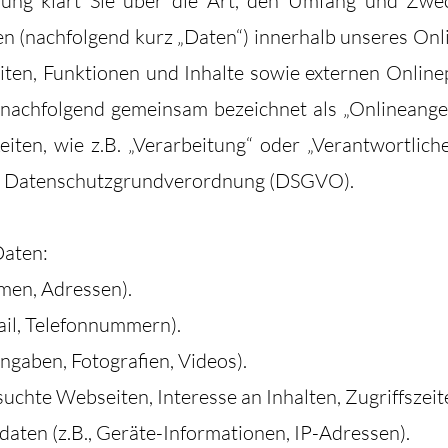
rung klärt Sie über die Art, den Umfang und Zwe
 (nachfolgend kurz „Daten“) innerhalb unseres Onl
en, Funktionen und Inhalte sowie externen Onlinep
 (nachfolgend gemeinsam bezeichnet als „Onlineangeb
eiten, wie z.B. „Verarbeitung“ oder „Verantwortlich
der Datenschutzgrundverordnung (DSGVO).
Daten:
amen, Adressen).
ail, Telefonnummern).
eingaben, Fotografien, Videos).
suchte Webseiten, Interesse an Inhalten, Zugriffszeit
ten (z.B., Geräte-Informationen, IP-Adressen).