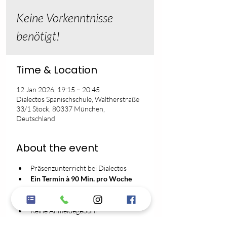
Keine Vorkenntnisse
benötigt!
Time & Location
12 Jan 2026, 19:15 – 20:45
Dialectos Spanischschule, Waltherstraße
33/1 Stock, 80337 München,
Deutschland
About the event
Präsenzunterricht bei Dialectos
Ein Termin à 90 Min. pro Woche
Max. 8 Personen pro Gruppe
102€ pro Monat
Keine Anmeldegebühr
3 Monate Mindestvertragslaufzeit