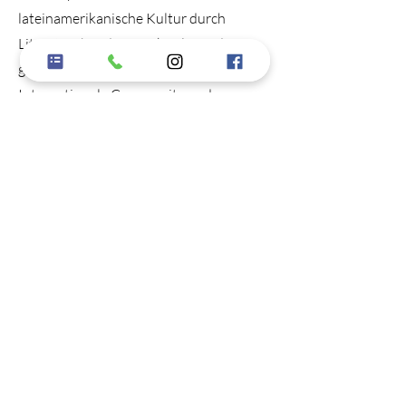
lateinamerikanische Kultur durch
Literaturabende, Musik, Film und
gemeinsame Aktivitäten.
Internationale Community und
freundliche Atmosphäre (4,9★ auf
Google bei 150+ Bewertungen):
Bei unseren Events triffst du auf
Menschen aus aller Welt, die deine
Leidenschaft für Spanisch Lernen teilen
Antworten auf weitere Fragen findest du
in den FAQs.
👉 Jetzt kostenlose
Probestunde
am
Goetheplatz sichern – und erlebe, wie
schön und effizient Spanisch Lernen
München sein kann!