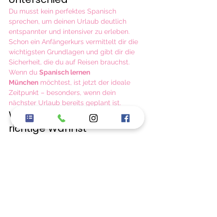
Du musst kein perfektes Spanisch 
sprechen, um deinen Urlaub deutlich 
entspannter und intensiver zu erleben. 
Schon ein Anfängerkurs vermittelt dir die 
wichtigsten Grundlagen und gibt dir die 
Sicherheit, die du auf Reisen brauchst.
Wenn du 
Spanisch lernen 
München
 möchtest, ist jetzt der ideale 
Zeitpunkt – besonders, wenn dein 
nächster Urlaub bereits geplant ist.
Warum Dialectos die 
richtige Wahl ist
Bei Dialectos in München lernst du 
Spanisch praxisnah und kommunikativ. 
Unsere Kurse richten sich an Erwachsene, 
die die Sprache im Alltag, auf Reisen oder 
im Beruf anwenden möchten.
Das erwartet dich:
kleine Lerngruppen,
muttersprachliche Lehrkräfte,