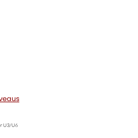
iveaus
er U3/U6