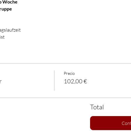
ro Woche
Gruppe
gslaufzeit
ist
Precio
r
102,00 €
Total
Conf