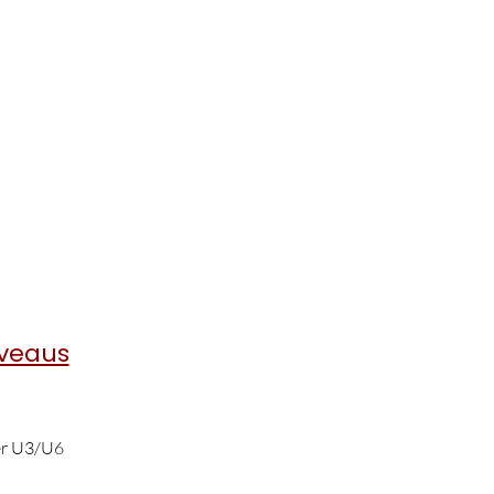
iveaus
er U3/U6