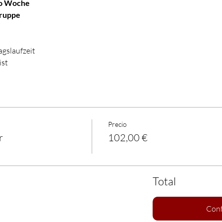
ro Woche
Gruppe
gslaufzeit
ist
Precio
r
102,00 €
Total
Conf